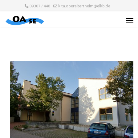
09307 / 448
kita.oberaltertheim@elkb.de